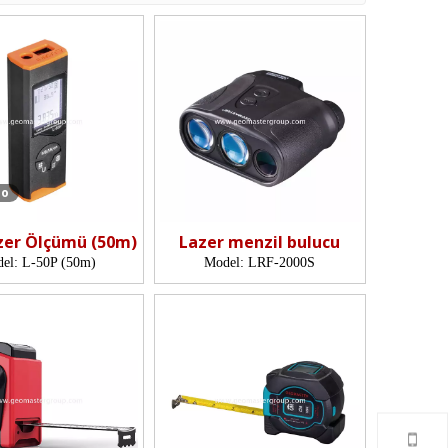
eo
zer Ölçümü (50m)
Lazer menzil bulucu
el:
L-50P (50m)
Model:
LRF-2000S