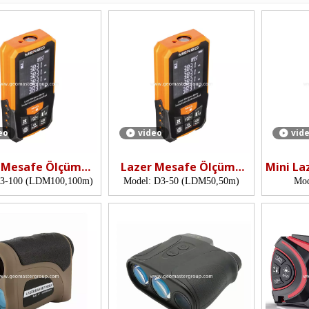
eo
video
vid
 Mesafe Ölçümü
Lazer Mesafe Ölçümü
Mini La
(100m)
(50m)
3-100 (LDM100,100m)
Model:
D3-50 (LDM50,50m)
Mod