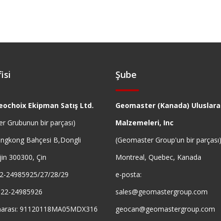
isi
Şube
eochoix Ekipman Satış Ltd.
Geomaster (Kanada) Uluslarar
r Grubunun bir parçası)
Malzemeleri, Inc
ngkong Bahçesi B,Dongli
(Geomaster Group'un bir parçası
njin 300300, Çin
Montreal, Quebec, Kanada
22-24985925/27/28/29
e-posta:
-22-24985926
sales@geomastergroup.com
marası: 91120118MA05MDX316
geocan@geomastergroup.com