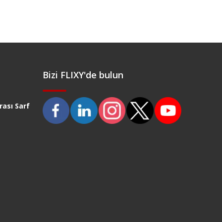
Bizi FLIXY'de bulun
ası Sarf
)