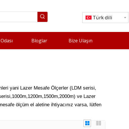
Türk dili
 Odası
Bloglar
Bize Ulaşın
eri yani Lazer Mesafe Ölçerler (LDM serisi,
 serisi,1000m,1200m,1500m,2000m) ve Lazer
safe ölçüm el aletine ihtiyacınız varsa, lütfen