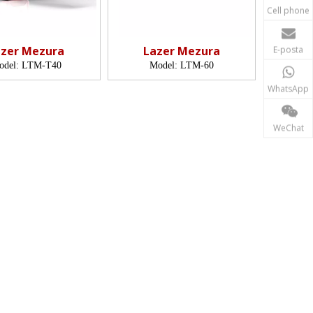
Cell phone
azer Mezura
Lazer Mezura
E-posta
odel:
LTM-T40
Model:
LTM-60
WhatsApp
WeChat