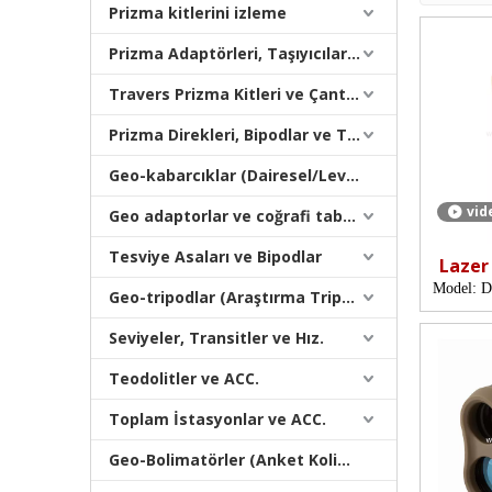
Prizma kitlerini izleme
Prizma Adaptörleri, Taşıyıcılar ve Tribrachlar
Travers Prizma Kitleri ve Çantaları
Prizma Direkleri, Bipodlar ve Tripodlar
Geo-kabarcıklar (Dairesel/Levha/Çubuk)
vid
Geo adaptorlar ve coğrafi tabanlar
Tesviye Asaları ve Bipodlar
Lazer
Model:
D
Geo-tripodlar (Araştırma Tripodları)
Seviyeler, Transitler ve Hız.
Teodolitler ve ACC.
Toplam İstasyonlar ve ACC.
Geo-Bolimatörler (Anket Kolimatörleri)