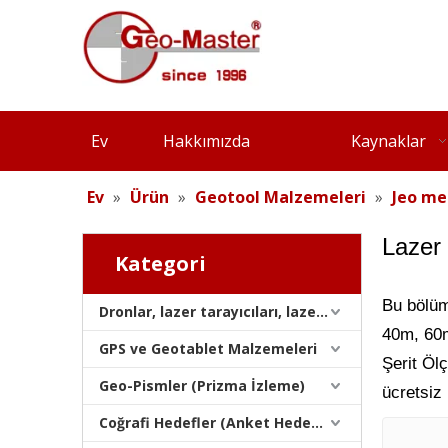
Ev
Hakkımızda
Kaynaklar
Ev
»
Ürün
»
Geotool Malzemeleri
»
Jeo me
Lazer
Kategori
Bu bölüm
Dronlar, lazer tarayıcıları, lazer izleyicileri ve slams
40m, 60
GPS ve Geotablet Malzemeleri
Şerit Öl
Geo-Pismler (Prizma İzleme)
ücretsiz
Coğrafi Hedefler (Anket Hedefleri)