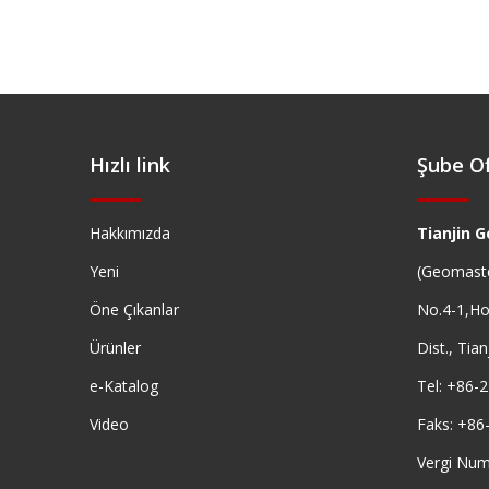
Hızlı link
Şube Of
Hakkımızda
Tianjin G
Yeni
(Geomaste
Öne Çıkanlar
No.4-1,Ho
Ürünler
Dist., Tia
e-Katalog
Tel: +86-
Video
Faks: +86
Vergi Nu